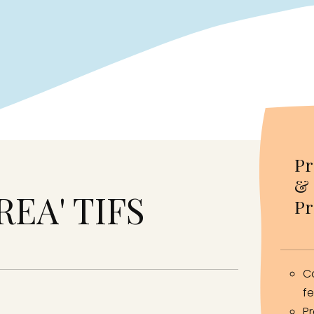
Pr
&
EA' TIFS
Pr
C
f
Pr