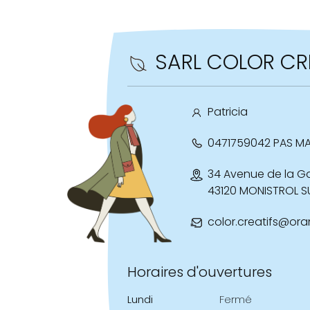
SARL COLOR CRE
Patricia
0471759042 PAS MA
34 Avenue de la G
43120 MONISTROL S
color.creatifs@ora
Horaires d'ouvertures
Lundi
Fermé