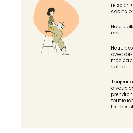
Le salon 
cabine pr
Nous coll
ans.
Notre exp
avec des 
médicales
votre bie
Toujours 
à votre é
prendron
tout le l
Prothésis