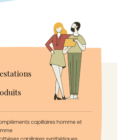
estations
oduits
ompléments capillaires homme et
emme
othèses capillaires synthétiques