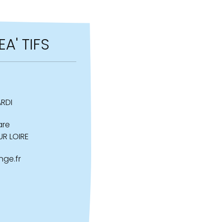
A' TIFS
RDI
are
UR LOIRE
nge.fr