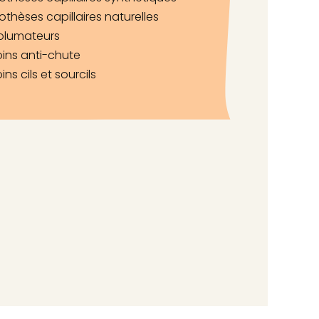
othèses capillaires naturelles
olumateurs
oins anti-chute
ins cils et sourcils