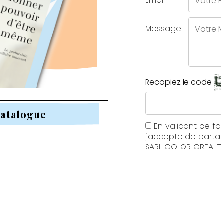
Email
Message
Recopiez le code
catalogue
En validant ce fo
j'accepte de part
SARL COLOR CREA' TI